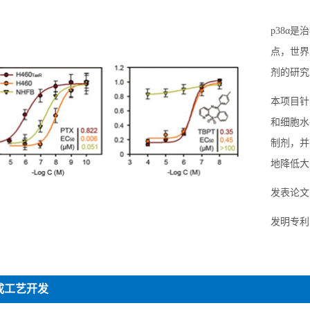
p38α
点，世界
剂的研究
本项目针
和细胞水
制剂，并
地降低大鼠
发表论文：Me
发明专利：2
成工艺开发