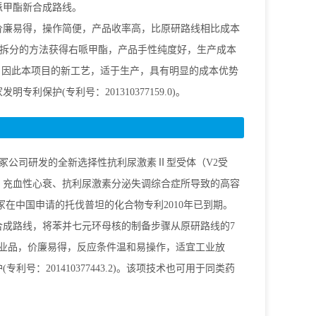
哌甲酯新合成路线。
价廉易得，操作简便，产品收率高，比原研路线相比成本
手性拆分的方法获得右哌甲酯，产品手性纯度好，生产成本
。因此本项目的新工艺，适于生产，具有明显的成本优势
利保护(专利号：201310377159.0)。
大冢公司研发的全新选择性抗利尿激素Ⅱ型受体（V2受
、充血性心衰、抗利尿激素分泌失调综合症所导致的高容
冢在中国申请的托伐普坦的化合物专利2010年已到期。
合成路线，将苯并七元环母核的制备步骤从原研路线的7
工业品，价廉易得，反应条件温和易操作，适宜工业放
号：201410377443.2)。该项技术也可用于同类药