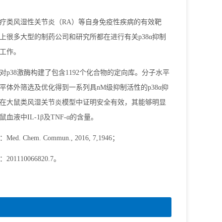
是治疗类风湿性关节炎（RA）等自身免疫性疾病的有效靶
上很多大型的制药公司和研究所都在进行有关p38α抑制
工作。
对p38激酶构建了包含1192个化合物的定向库。分子水平
平体外筛选及优化得到一系列具nM级抑制活性的p38α抑
在大鼠类风湿关节炎模型中证明安全有效，其能够明显
血液中IL-1β及TNF-α的含量。
d. Chem. Commun., 2016, 7,1946；
01110066820.7。