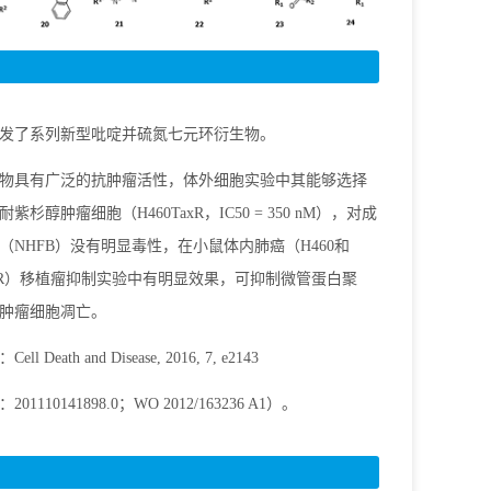
发了系列新型吡啶并硫氮七元环衍生物。
物具有广泛的抗肿瘤活性，体外细胞实验中其能够选择
紫杉醇肿瘤细胞（H460TaxR，IC50 = 350 nM），对成
（NHFB）没有明显毒性，在小鼠体内肺癌（H460和
TaxR）移植瘤抑制实验中有明显效果，可抑制微管蛋白聚
肿瘤细胞凋亡。
l Death and Disease, 2016, 7, e2143
01110141898.0；WO 2012/163236 A1）。