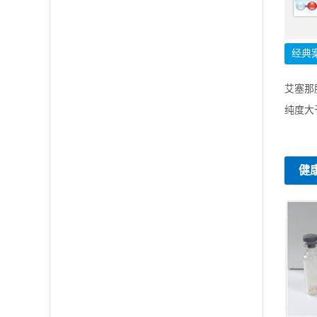
经典案
艾塞那
纯度大
健