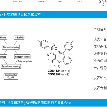
案例--抗肺癌项目候选化合物
本项目开
该类化合
性地杀死耐
纤维细胞
H460
合，诱导
发表论文：Cel
发表专利：2
案例--抗风湿项目p38α细胞激酶抑制剂先导化合物