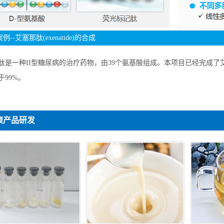
例--艾塞那肽(exenatide)的合成
肽是一种II型糖尿病的治疗药物，由39个氨基酸组成。本项目已经完成
于99%。
康产品研发