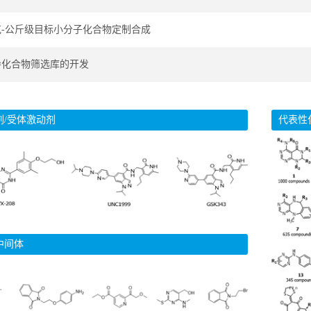
克-公斤级目标小分子化合物定制合成
导化合物筛选库的开发
剂/受体激动剂
代表性
中间体